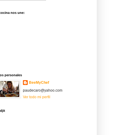
cocina nos une:
os personales
BeeMyChef
paudecaro@yahoo.com
Ver todo mi perfil
djit