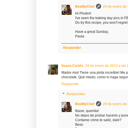
BeeMyChef
26 de enero de 
Hi Photini!
I've seen the baking day pics in FB.
Do try this recipe, you won't regret 
Have a great Sunday,
Paula
Responder
Itsaso Cortés
29 de enero de 2013 a las 
Madre mia! Tiene una pinta increíble! Me 
chocolate. Qué miedo, como lo haga segur
Responder
Respuestas
BeeMyChef
29 de enero de 
Itsaso, querida!
No dejes de probar hacerlo y ponel
Contame cómo te salió, dale?
Beso