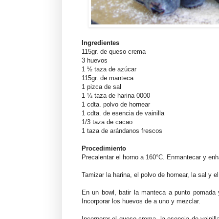
Ingredientes
115gr. de queso crema
3 huevos
1 ½ taza de azúcar
115gr. de manteca
1 pizca de sal
1 ¼ taza de harina 0000
1 cdta. polvo de hornear
1 cdta. de esencia de vainilla
1/3 taza de cacao
1 taza de arándanos frescos
Procedimiento
Precalentar el horno a 160°C. Enmantecar y enha
Tamizar la harina, el polvo de hornear, la sal y e
En un bowl, batir la manteca a punto pomada
Incorporar los huevos de a uno y mezclar.
Incorporar el queso crema, la esencia de vainil