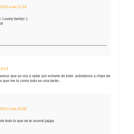
2013 a las 21:18
 Lovely family! :)
it!
10:13
parece que yo voy a optar por echarle de todo: arándanos y chips de
o que me lo como todo en una tarde...
2013 a las 10:38
e todo lo que se te ocurra! jajaja