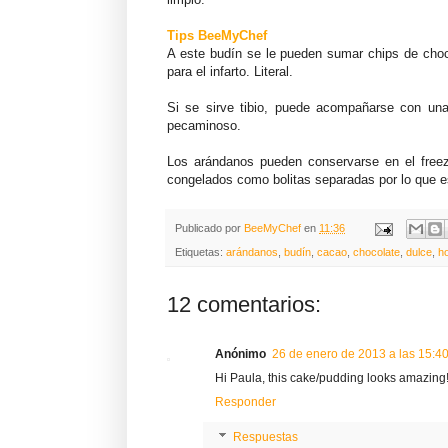
Tips BeeMyChef
A este budín se le pueden sumar chips de choc
para el infarto. Literal.
Si se sirve tibio, puede acompañarse con un
pecaminoso.
Los arándanos pueden conservarse en el freez
congelados como bolitas separadas por lo que es
Publicado por
BeeMyChef
en
11:36
Etiquetas:
arándanos
,
budín
,
cacao
,
chocolate
,
dulce
,
ho
12 comentarios:
Anónimo
26 de enero de 2013 a las 15:4
Hi Paula, this cake/pudding looks amazing!!! 
Responder
Respuestas