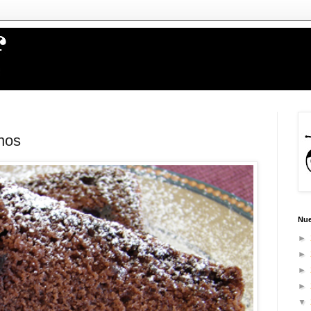
nos
Nue
►
►
►
►
▼