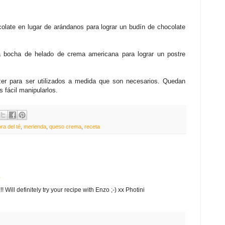
olate en lugar de arándanos para lograr un budín de chocolate
a bocha de helado de crema americana para lograr un postre
er para ser utilizados a medida que son necesarios. Quedan
 fácil manipularlos.
ra del té
,
merienda
,
queso crema
,
receta
0
Will definitely try your recipe with Enzo ;-) xx Photini