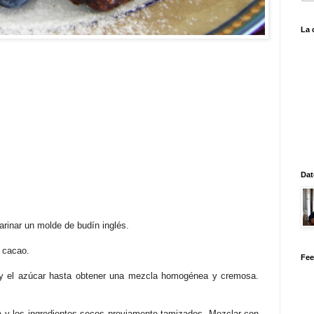
La 
Dat
rinar un molde de budín inglés.
l cacao.
Fee
 y el azúcar hasta obtener una mezcla homogénea y cremosa.
la y los ingredientes secos previamente tamizados. Mezclar con