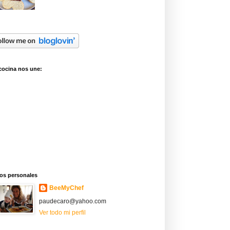
cocina nos une:
os personales
BeeMyChef
paudecaro@yahoo.com
Ver todo mi perfil