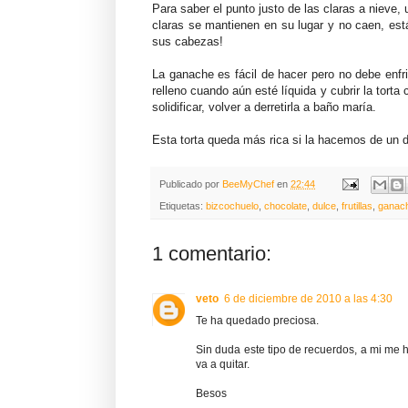
Para saber el punto justo de las claras a nieve, 
claras se mantienen en su lugar y no caen, está
sus cabezas!
La ganache es fácil de hacer pero no debe enfri
relleno cuando aún esté líquida y cubrir la tort
solidificar, volver a derretirla a baño maría.
Esta torta queda más rica si la hacemos de un dí
Publicado por
BeeMyChef
en
22:44
Etiquetas:
bizcochuelo
,
chocolate
,
dulce
,
frutillas
,
ganac
1 comentario:
veto
6 de diciembre de 2010 a las 4:30
Te ha quedado preciosa.
Sin duda este tipo de recuerdos, a mi me 
va a quitar.
Besos