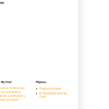
djit
 My Chef
Páginas
cocina no tiene por
Página principal
 ser una tortura.
El Manifiesto Bee My
endé a disfrutarlo y
Chef
inar con amor.