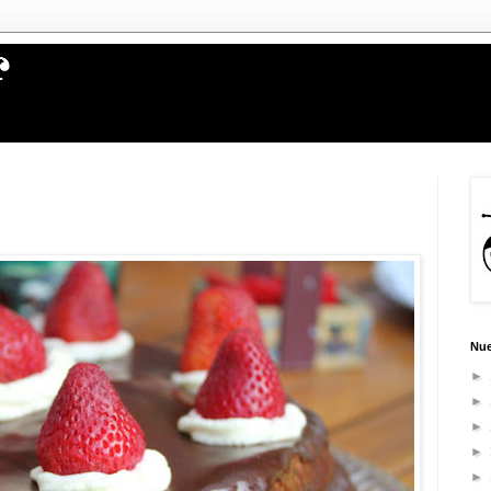
Nue
►
►
►
►
►