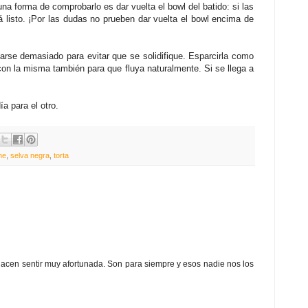
una forma de comprobarlo es dar vuelta el bowl del batido: si las
 listo. ¡Por las dudas no prueben dar vuelta el bowl encima de
arse demasiado para evitar que se solidifique. Esparcirla como
a con la misma también para que fluya naturalmente. Si se llega a
a para el otro.
he
,
selva negra
,
torta
hacen sentir muy afortunada. Son para siempre y esos nadie nos los