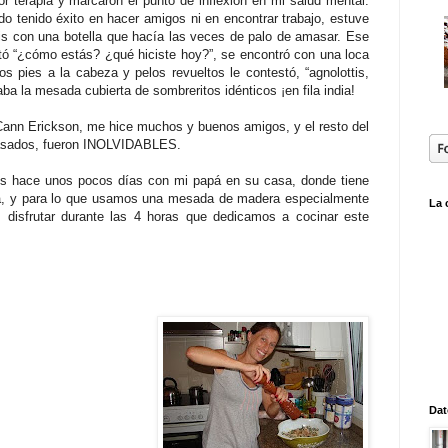
r terapia y marcaron el punto de inflexión en mi salud mental:
 tenido éxito en hacer amigos ni en encontrar trabajo, estuve
s con una botella que hacía las veces de palo de amasar. Ese
tó “¿cómo estás? ¿qué hiciste hoy?”, se encontró con una loca
s pies a la cabeza y pelos revueltos le contestó, “agnolottis,
ba la mesada cubierta de sombreritos idénticos ¡en fila india!
Cann Erickson, me hice muchos y buenos amigos, y el resto del
casados, fueron INOLVIDABLES.
imos hace unos pocos días con mi papá en su casa, donde tiene
día, y para lo que usamos una mesada de madera especialmente
La 
disfrutar durante las 4 horas que dedicamos a cocinar este
Dat