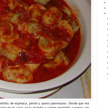
►
►
▼
gnolottis de espinaca, jamón y queso parmesano. Desde que era
sona en mi casa, se lo invitaba a comer agnolottis caseros con