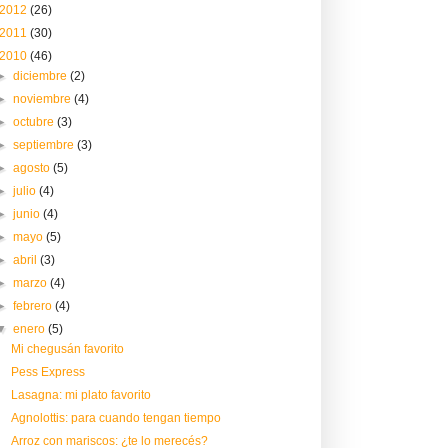
2012
(26)
2011
(30)
2010
(46)
►
diciembre
(2)
►
noviembre
(4)
►
octubre
(3)
►
septiembre
(3)
►
agosto
(5)
►
julio
(4)
►
junio
(4)
►
mayo
(5)
►
abril
(3)
►
marzo
(4)
►
febrero
(4)
▼
enero
(5)
Mi chegusán favorito
Pess Express
Lasagna: mi plato favorito
Agnolottis: para cuando tengan tiempo
Arroz con mariscos: ¿te lo merecés?