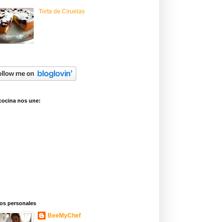
Torta de Ciruelas
cocina nos une:
os personales
BeeMyChef