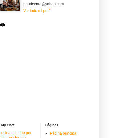
paudecaro@yahoo.com
Ver todo mi perfil
djit
 My Chef
Páginas
cocina no tiene por
Página principal
 ser una tortura.