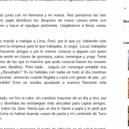
►
ottis junto con mi hermana y mi mamá. Nos poníamos las tres
mi papá distribuía los disquitos de masa casera entre sus
Bus
eno y hacer el repulgue pertinente. Llegábamos a llenar varias
marido a trabajar a Lima, Perú, por lo que yo, habiendo sido
Las
erró la empresa para la que trabajaba, lo seguí. Lucas trabajaba
hacerme amigos o por lo menos conocer a alguien con quien
 Me anoté en clases de gimnasia, salsa, merengue y yoga. Tomé
eres de las que lo máximo que pude conocer fueron los lunares
ores detalles). Pero nada… seguía sin conseguir entablar una
 ¿Resultado? Yo no hablaba con nadie en todo el día mientras
rsonas, entonces cuando llegaba a casa con ganas de paz, ¡yo
perdido! Esto no estaba ayudando a nuestra flamante vida
lado, sin frío ni calor, sin cambios mayores de un día a otro, por
 y diseñaba las estrategias más alocadas para captar amigos,
 todos los días. Hasta que un día lo llamé a papá y le pedí que
n Lima no habían buenas casas de pasta y mi contenido de “tuco
s!