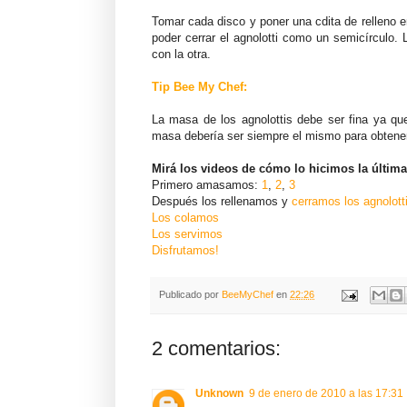
Tomar cada disco y poner una cdita de relleno en
poder cerrar el agnolotti como un semicírculo.
con la otra.
Tip Bee My Chef:
La masa de los agnolottis debe ser fina ya qu
masa debería ser siempre el mismo para obtener
Mirá los videos de cómo lo hicimos la última
Primero amasamos:
1
,
2
,
3
Después los rellenamos y
cerramos los agnolott
Los colamos
Los servimos
Disfrutamos!
Publicado por
BeeMyChef
en
22:26
2 comentarios:
Unknown
9 de enero de 2010 a las 17:31