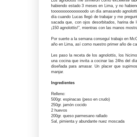
Los agnolottis me sirvieron como excelente labo
habiendo estado 3 meses en Lima, y no habiendo
tooooooooooooooodo un día amasando agnolotti
día cuando Lucas llegó de trabajar y me pregun
sacada que, con ojos desorbitados, harina de lo
¡150 agnolottis!”, mientras con las manos mostra
Por suerte a la semana conseguí trabajo en Mc
año en Lima, así como nuestro primer año de 
Les paso la receta de los agnolottis, los hic
una cocina que invita a cocinar las 24hs del 
diseñada para amasar. Un placer que supimos 
manjar.
Ingredientes
Relleno:
500gr. espinacas (peso en crudo)
250gr. jamón cocido
2 huevos
200gr. queso parmesano rallado
Sal, pimienta y abundante nuez moscada