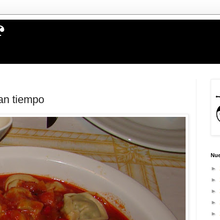
an tiempo
Nue
►
►
►
►
►