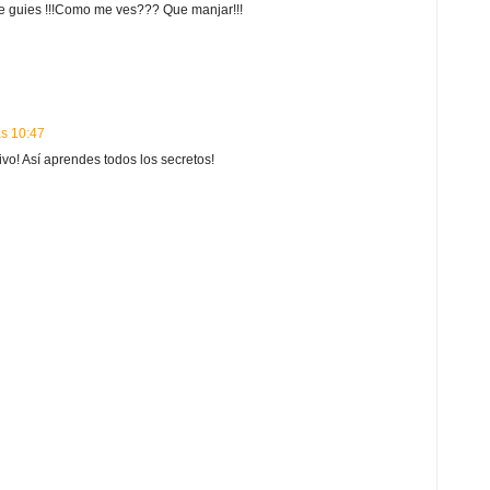
e guies !!!Como me ves??? Que manjar!!!
as 10:47
vo! Así aprendes todos los secretos!