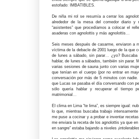
estofado: IMBATIBLES.
De niña mi rol se resumía a cerrar los agnol
alrededor de la mesa del comedor diario y 
“asistentes” que procedíamos a colocar el rell
asaderas con agnolottis y más agnolottis…
Seis meses después de casarme, enviaron a mi 
víctima de la debacle de 2001 luego de la que c
de lunes a sábado, sin parar… ¿yo? Buscaba 
hablar, de lunes a sábados, también sin parar.
varias sesiones de sauna junto con varias muj
que tenían en el cuerpo (por no entrar en may
conversación por más de 5 minutos con nadie.
que Lucas se pasaba el día conversando con pe
sólo quería hablar y recuperar el tiempo 
matrimonial…
El clima en Lima “te lima”, es siempre igual: nub
lo que, mientras buscaba trabajo intensamente
me puse a cocinar y a probar e inventar recetas
me enviara la receta de los agnolottis ya que e
en sangre” estaba bajando a niveles ¡intolerable